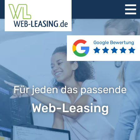
STARTSEITE
ÜBER UNS
PRODUKTE
Google Bewertung
REFERENZEN
BERATUNG
JOBS
KONTAKT
Für jeden das passende
Web-
Leasing