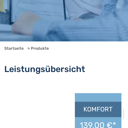
Startseite
Produkte
Leistungsübersicht
Un
KOMFORT
139,00 €*