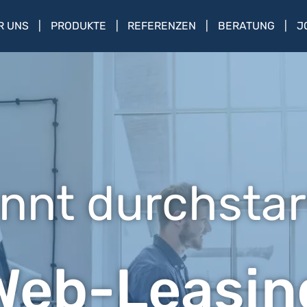
R UNS
PRODUKTE
REFERENZEN
BERATUNG
J
nnt durchstar
Web-Leasin