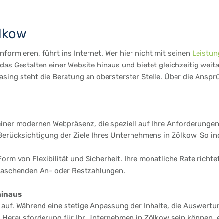
ölkow
formieren, führt ins Internet. Wer hier nicht mit seinen
Leistun
as Gestalten einer Website hinaus und bietet gleichzeitig weit
asing steht die Beratung an obersterster Stelle. Über die Ansp
einer modernen Webpräsenz, die speziell auf Ihre Anforderungen 
rücksichtigung der Ziele Ihres Unternehmens in Zölkow. So indiv
Form von Flexibilität und Sicherheit. Ihre monatliche Rate richt
rraschenden An- oder Restzahlungen.
hinaus
te auf. Während eine stetige Anpassung der Inhalte, die Auswertu
e Herausforderung für Ihr Unternehmen in Zölkow sein können, e