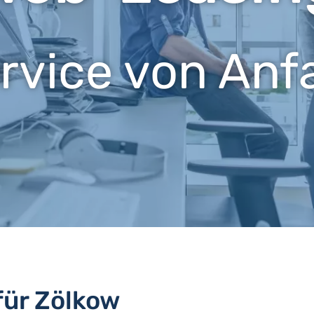
ervice von Anf
für Zölkow