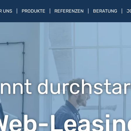
R UNS
PRODUKTE
REFERENZEN
BERATUNG
J
nnt durchstar
Web-Leasin