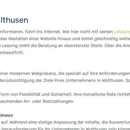
olthusen
formieren, führt ins Internet. Wer hier nicht mit seinen
Leistun
as Gestalten einer Website hinaus und bietet gleichzeitig weit
Leasing steht die Beratung an obersterster Stelle. Über die An
rbeauftritt.
einer modernen Webpräsenz, die speziell auf Ihre Anforderungen 
rücksichtigung der Ziele Ihres Unternehmens in Wolthusen. So i
Form von Flexibilität und Sicherheit. Ihre monatliche Rate richt
rraschenden An- oder Restzahlungen.
hinaus
te auf. Während eine stetige Anpassung der Inhalte, die Auswertu
e Herausforderung für Ihr Unternehmen in Wolthusen sein können