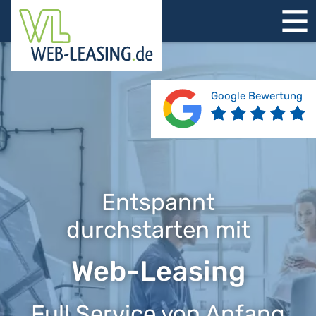
STARTSEITE
ÜBER UNS
PRODUKTE
Google Bewertung
REFERENZEN
BERATUNG
JOBS
KONTAKT
Entspannt
durchstarten mit
Web-Leasing
Full Service von Anfang