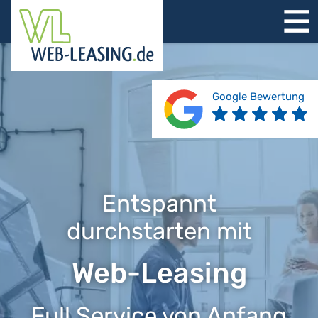
STARTSEITE
ÜBER UNS
PRODUKTE
Google Bewertung
REFERENZEN
BERATUNG
JOBS
KONTAKT
Entspannt
durchstarten mit
Web-Leasing
Full Service von Anfang