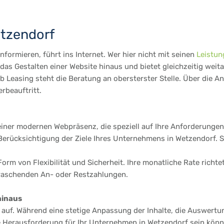
etzendorf
formieren, führt ins Internet. Wer hier nicht mit seinen
Leistun
as Gestalten einer Website hinaus und bietet gleichzeitig weit
 Leasing steht die Beratung an obersterster Stelle. Über die A
rbeauftritt.
einer modernen Webpräsenz, die speziell auf Ihre Anforderungen 
rücksichtigung der Ziele Ihres Unternehmens in Wetzendorf. So i
Form von Flexibilität und Sicherheit. Ihre monatliche Rate richt
rraschenden An- oder Restzahlungen.
hinaus
te auf. Während eine stetige Anpassung der Inhalte, die Auswertu
e Herausforderung für Ihr Unternehmen in Wetzendorf sein könne