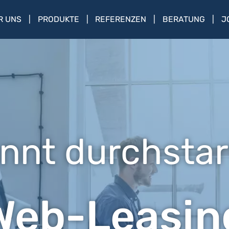
R UNS
PRODUKTE
REFERENZEN
BERATUNG
J
nnt durchstar
Web-Leasin