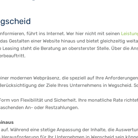
egscheid
formieren, führt ins Internet. Wer hier nicht mit seinen
Leistun
as Gestalten einer Website hinaus und bietet gleichzeitig weit
Leasing steht die Beratung an obersterster Stelle. Über die An
rbeauftritt.
einer modernen Webpräsenz, die speziell auf Ihre Anforderungen 
rücksichtigung der Ziele Ihres Unternehmens in Wegscheid. So i
Form von Flexibilität und Sicherheit. Ihre monatliche Rate richt
rraschenden An- oder Restzahlungen.
hinaus
te auf. Während eine stetige Anpassung der Inhalte, die Auswertu
e Herausforderung für Ihr Unternehmen in Wegscheid sein können