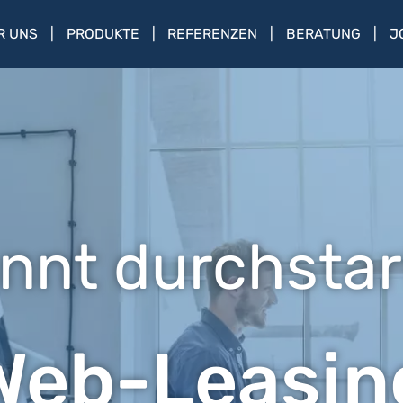
R UNS
PRODUKTE
REFERENZEN
BERATUNG
J
nnt durchstar
Web-Leasin