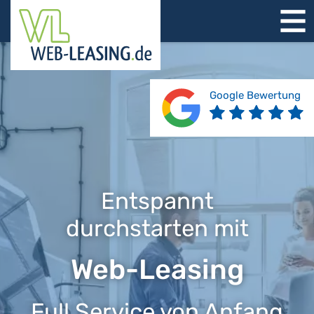
STARTSEITE
ÜBER UNS
PRODUKTE
Google Bewertung
REFERENZEN
BERATUNG
JOBS
KONTAKT
Entspannt
durchstarten mit
Web-Leasing
Full Service von Anfang