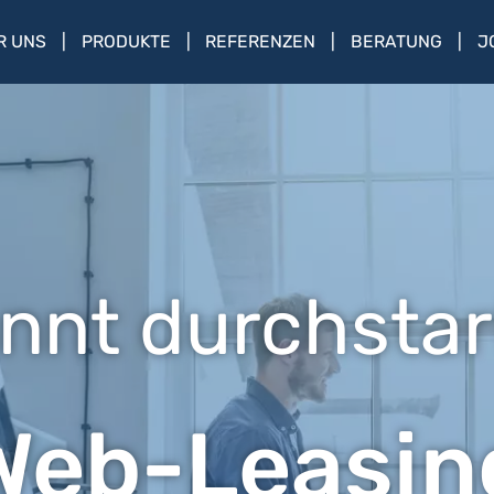
R UNS
PRODUKTE
REFERENZEN
BERATUNG
J
nnt durchstar
Web-Leasin