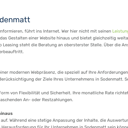
odenmatt
formieren, führt ins Internet. Wer hier nicht mit seinen
Leistun
as Gestalten einer Website hinaus und bietet gleichzeitig weit
Leasing steht die Beratung an obersterster Stelle. Über die An
rbeauftritt.
einer modernen Webpräsenz, die speziell auf Ihre Anforderungen 
rücksichtigung der Ziele Ihres Unternehmens in Sodenmatt. So i
Form von Flexibilität und Sicherheit. Ihre monatliche Rate richt
rraschenden An- oder Restzahlungen.
hinaus
te auf. Während eine stetige Anpassung der Inhalte, die Auswertu
e Herausforderung für Ihr Unternehmen in Sodenmatt sein können