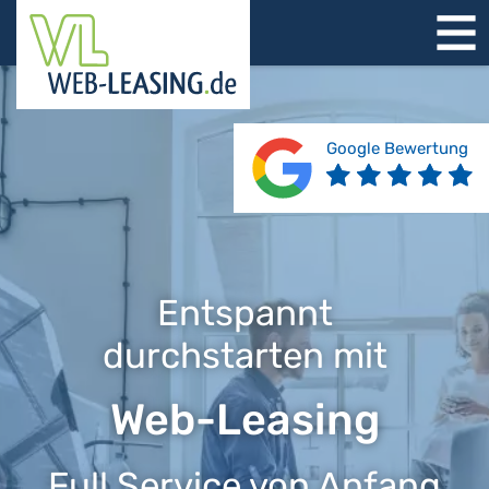
STARTSEITE
ÜBER UNS
PRODUKTE
Google Bewertung
REFERENZEN
BERATUNG
JOBS
KONTAKT
Entspannt
durchstarten mit
Web-Leasing
Full Service von Anfang