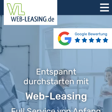
STARTSEITE
ÜBER UNS
PRODUKTE
Google Bewertung
REFERENZEN
BERATUNG
JOBS
KONTAKT
Entspannt
durchstarten mit
Web-Leasing
Full Service von Anfang