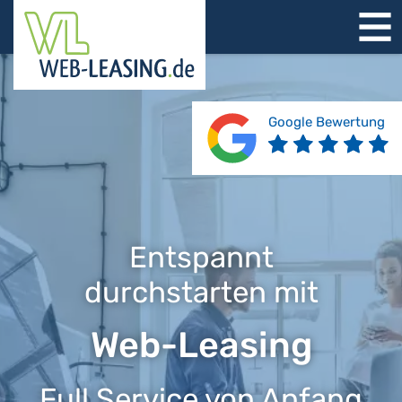
STARTSEITE
ÜBER UNS
PRODUKTE
Google Bewertung
REFERENZEN
BERATUNG
JOBS
KONTAKT
Entspannt
durchstarten mit
Web-Leasing
Full Service von Anfang