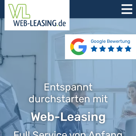
STARTSEITE
ÜBER UNS
PRODUKTE
Google Bewertung
REFERENZEN
BERATUNG
JOBS
KONTAKT
Entspannt
durchstarten mit
Web-Leasing
Full Service von Anfang