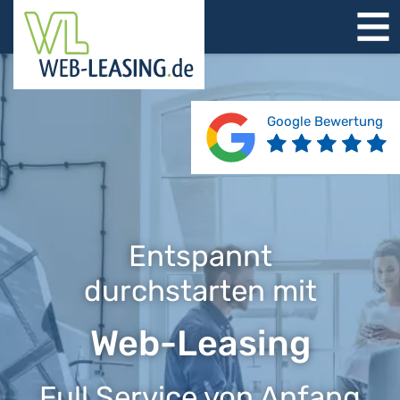
STARTSEITE
ÜBER UNS
PRODUKTE
Google Bewertung
REFERENZEN
BERATUNG
JOBS
KONTAKT
Entspannt
durchstarten mit
Web-Leasing
Full Service von Anfang