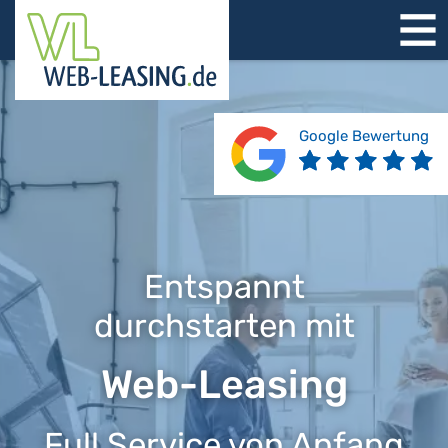
STARTSEITE
ÜBER UNS
PRODUKTE
Google Bewertung
REFERENZEN
BERATUNG
JOBS
KONTAKT
Entspannt
durchstarten mit
Web-Leasing
Full Service von Anfang