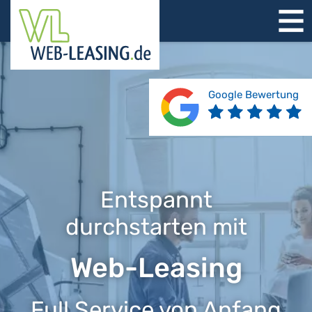
STARTSEITE
ÜBER UNS
PRODUKTE
Google Bewertung
REFERENZEN
BERATUNG
JOBS
KONTAKT
Entspannt
durchstarten mit
Web-Leasing
Full Service von Anfang