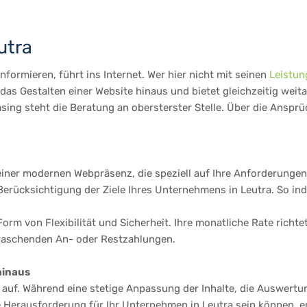
utra
formieren, führt ins Internet. Wer hier nicht mit seinen
Leistun
as Gestalten einer Website hinaus und bietet gleichzeitig weit
sing steht die Beratung an obersterster Stelle. Über die Anspr
einer modernen Webpräsenz, die speziell auf Ihre Anforderungen 
ücksichtigung der Ziele Ihres Unternehmens in Leutra. So indiv
Form von Flexibilität und Sicherheit. Ihre monatliche Rate richt
rraschenden An- oder Restzahlungen.
hinaus
te auf. Während eine stetige Anpassung der Inhalte, die Auswertu
e Herausforderung für Ihr Unternehmen in Leutra sein können, e