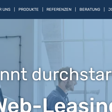
R UNS
PRODUKTE
REFERENZEN
BERATUNG
J
nnt durchstar
Web-Leasin