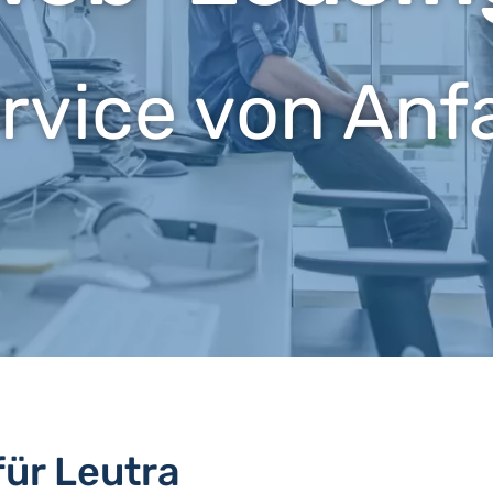
ervice von Anf
für Leutra