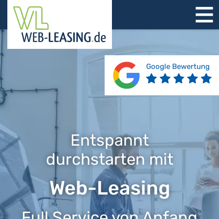
STARTSEITE
ÜBER UNS
PRODUKTE
Google Bewertung
REFERENZEN
BERATUNG
JOBS
KONTAKT
Entspannt
durchstarten mit
Web-Leasing
Full Service von Anfang