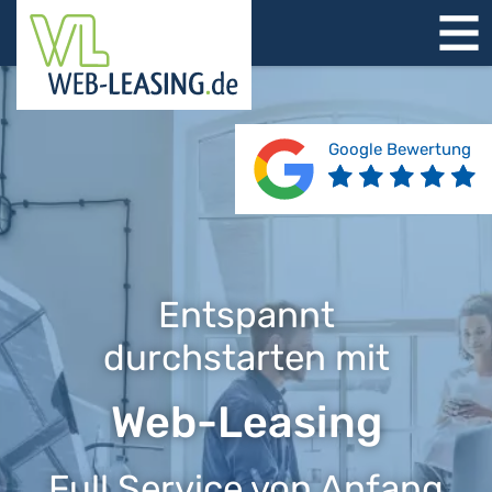
STARTSEITE
ÜBER UNS
PRODUKTE
Google Bewertung
REFERENZEN
BERATUNG
JOBS
KONTAKT
Entspannt
durchstarten mit
Web-Leasing
Full Service von Anfang