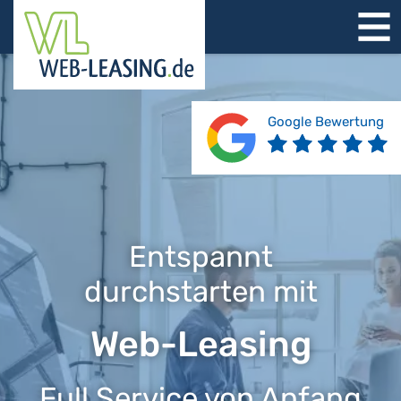
STARTSEITE
ÜBER UNS
PRODUKTE
Google Bewertung
REFERENZEN
BERATUNG
JOBS
KONTAKT
Entspannt
durchstarten mit
Web-Leasing
Full Service von Anfang