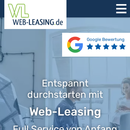
STARTSEITE
ÜBER UNS
PRODUKTE
Google Bewertung
REFERENZEN
BERATUNG
JOBS
KONTAKT
Entspannt
durchstarten mit
Web-Leasing
Full Service von Anfang