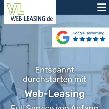
STARTSEITE
ÜBER UNS
PRODUKTE
Google Bewertung
REFERENZEN
BERATUNG
JOBS
KONTAKT
Entspannt
durchstarten mit
Web-Leasing
Full Service von Anfang