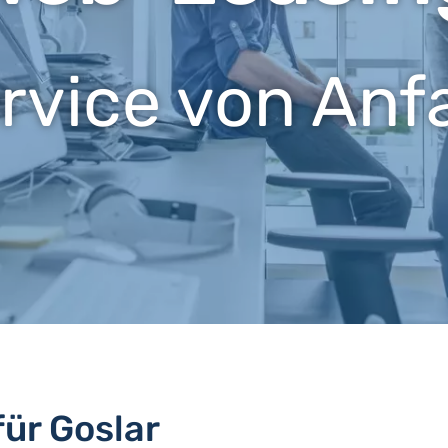
ervice von Anf
für Goslar