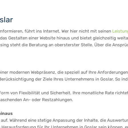
slar
formieren, führt ins Internet. Wer hier nicht mit seinen
Leistun
as Gestalten einer Website hinaus und bietet gleichzeitig weit
sing steht die Beratung an obersterster Stelle. Über die Anspr
einer modernen Webpräsenz, die speziell auf Ihre Anforderungen 
ücksichtigung der Ziele Ihres Unternehmens in Goslar. So indiv
Form von Flexibilität und Sicherheit. Ihre monatliche Rate richt
rraschenden An- oder Restzahlungen.
hinaus
te auf. Während eine stetige Anpassung der Inhalte, die Auswertu
e Herausforderung für Ihr Unternehmen in Goslar sein können, e