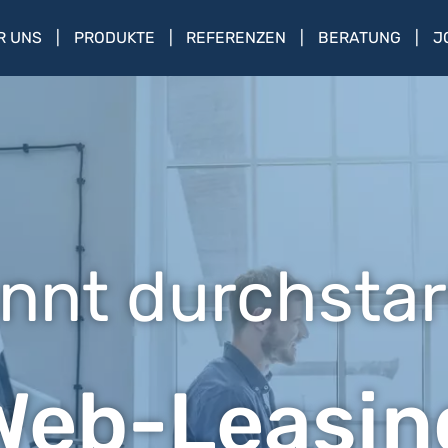
R UNS
PRODUKTE
REFERENZEN
BERATUNG
J
nnt durchstar
Web-Leasin