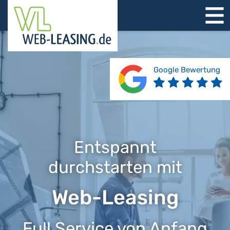
STARTSEITE
ÜBER UNS
PRODUKTE
Google Bewertung
REFERENZEN
BERATUNG
JOBS
KONTAKT
Entspannt
durchstarten mit
Web-Leasing
Full Service von Anfang