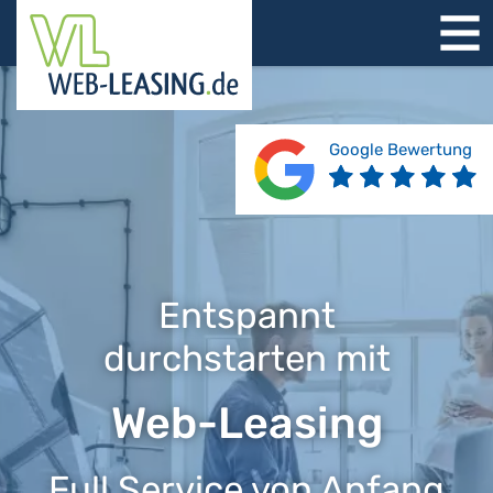
STARTSEITE
ÜBER UNS
PRODUKTE
Google Bewertung
REFERENZEN
BERATUNG
JOBS
KONTAKT
Entspannt
durchstarten mit
Web-Leasing
Full Service von Anfang