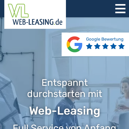
STARTSEITE
ÜBER UNS
PRODUKTE
Google Bewertung
REFERENZEN
BERATUNG
JOBS
KONTAKT
Entspannt
durchstarten mit
Web-Leasing
Full Service von Anfang