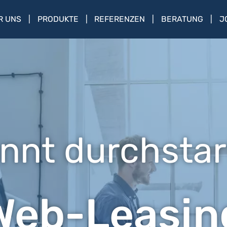
R UNS
PRODUKTE
REFERENZEN
BERATUNG
J
nnt durchstar
Web-Leasin