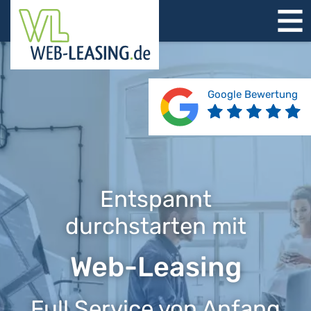
STARTSEITE
ÜBER UNS
PRODUKTE
Google Bewertung
REFERENZEN
BERATUNG
JOBS
KONTAKT
Entspannt
durchstarten mit
Web-Leasing
Full Service von Anfang