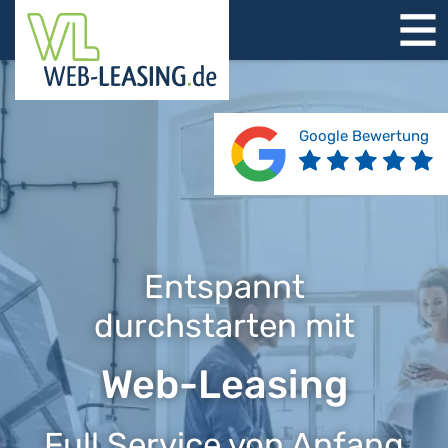
STARTSEITE
ÜBER UNS
PRODUKTE
Google Bewertung
REFERENZEN
BERATUNG
JOBS
KONTAKT
Entspannt
durchstarten mit
Web-Leasing
Full Service von Anfang