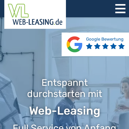
STARTSEITE
ÜBER UNS
PRODUKTE
Google Bewertung
REFERENZEN
BERATUNG
JOBS
KONTAKT
Entspannt
durchstarten mit
Web-Leasing
Full Service von Anfang