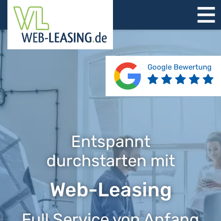
STARTSEITE
ÜBER UNS
PRODUKTE
Google Bewertung
REFERENZEN
BERATUNG
JOBS
KONTAKT
Entspannt
durchstarten mit
Web-Leasing
Full Service von Anfang