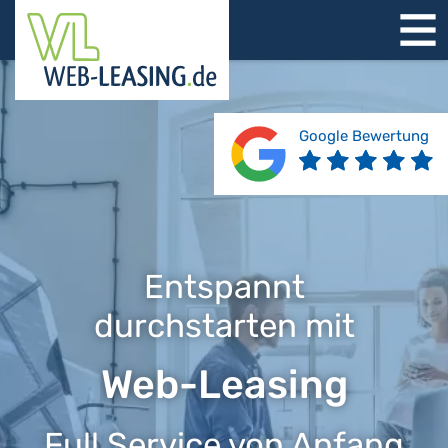
STARTSEITE
ÜBER UNS
PRODUKTE
Google Bewertung
REFERENZEN
BERATUNG
JOBS
KONTAKT
Entspannt
durchstarten mit
Web-Leasing
Full Service von Anfang