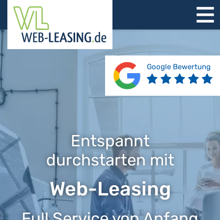
STARTSEITE
ÜBER UNS
PRODUKTE
Google Bewertung
REFERENZEN
BERATUNG
JOBS
KONTAKT
Entspannt
durchstarten mit
Web-Leasing
Full Service von Anfang