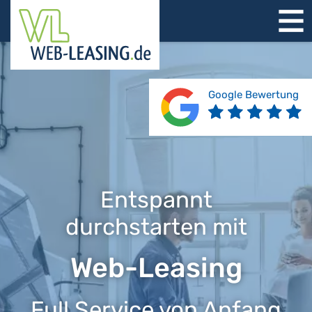
STARTSEITE
ÜBER UNS
PRODUKTE
Google Bewertung
REFERENZEN
BERATUNG
JOBS
KONTAKT
Entspannt
durchstarten mit
Web-Leasing
Full Service von Anfang