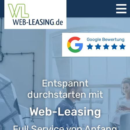
STARTSEITE
ÜBER UNS
PRODUKTE
Google Bewertung
REFERENZEN
BERATUNG
JOBS
KONTAKT
Entspannt
durchstarten mit
Web-Leasing
Full Service von Anfang