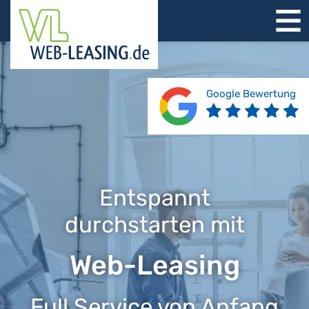
STARTSEITE
ÜBER UNS
PRODUKTE
Google Bewertung
REFERENZEN
BERATUNG
JOBS
KONTAKT
Entspannt
durchstarten mit
Web-Leasing
Full Service von Anfang