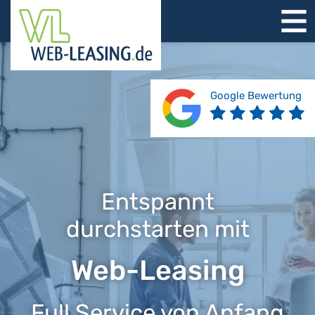
STARTSEITE
ÜBER UNS
PRODUKTE
Google Bewertung
REFERENZEN
BERATUNG
JOBS
KONTAKT
Entspannt
durchstarten mit
Web-Leasing
Full Service von Anfang