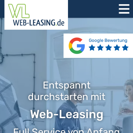
STARTSEITE
ÜBER UNS
PRODUKTE
Google Bewertung
REFERENZEN
BERATUNG
JOBS
KONTAKT
Entspannt
durchstarten mit
Web-Leasing
Full Service von Anfang