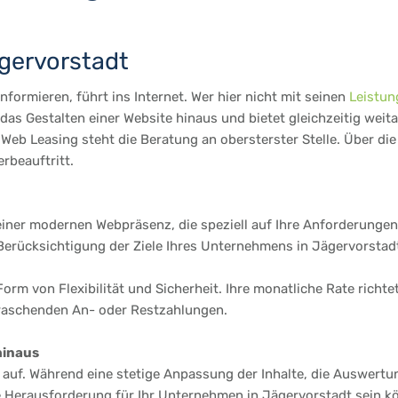
ägervorstadt
formieren, führt ins Internet. Wer hier nicht mit seinen
Leistun
as Gestalten einer Website hinaus und bietet gleichzeitig weit
Web Leasing steht die Beratung an obersterster Stelle. Über di
rbeauftritt.
einer modernen Webpräsenz, die speziell auf Ihre Anforderungen 
rücksichtigung der Ziele Ihres Unternehmens in Jägervorstadt. S
Form von Flexibilität und Sicherheit. Ihre monatliche Rate richt
rraschenden An- oder Restzahlungen.
hinaus
te auf. Während eine stetige Anpassung der Inhalte, die Auswertu
e Herausforderung für Ihr Unternehmen in Jägervorstadt sein kö