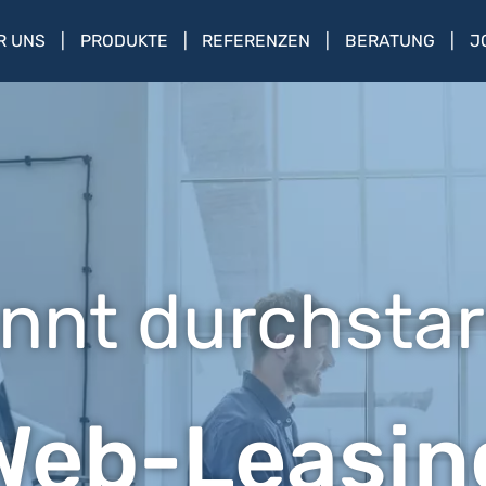
R UNS
PRODUKTE
REFERENZEN
BERATUNG
J
nnt durchstar
Web-Leasin