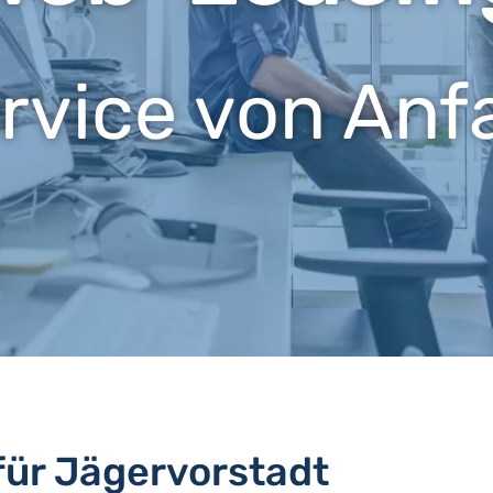
ervice von Anf
für Jägervorstadt