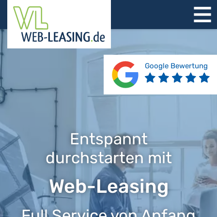
STARTSEITE
ÜBER UNS
PRODUKTE
Google Bewertung
REFERENZEN
BERATUNG
JOBS
KONTAKT
Entspannt
durchstarten mit
Web-Leasing
Full Service von Anfang