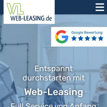
STARTSEITE
ÜBER UNS
PRODUKTE
Google Bewertung
REFERENZEN
BERATUNG
JOBS
KONTAKT
Entspannt
durchstarten mit
Web-Leasing
Full Service von Anfang